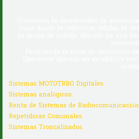
Ofrecemos la oportunidad de comunicar
áreas donde la cobertura celular es de
tu grupo de trabajo ubicado en una bod
sucursal
Facilitando la toma de decisiones d
Operativa ubicada en su edificio mat
media
Sistemas MOTOTRBO Digitales
Sistemas analógicos.
Renta de Sistemas de Radiocomunicación
Repetidoras Comunales.
Sistemas Troncalizados.