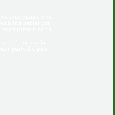
 convencionales o en
osibilita hablar con
e tu empresa o entre
entre la Gerencia
ier parte del país